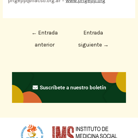
prigepp@flacso.org.ar –
www.prigepp.org
←
Entrada
Entrada
anterior
siguiente
→
Suscríbete a nuestro boletín