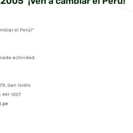
005 ‘¡Ven a cambiar el Perú!’
biar el Perú!”
cada actividad.
79, San Isidro
: 441-1227
t.pe