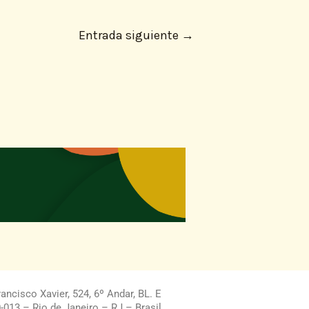
Entrada siguiente
→
ncisco Xavier, 524, 6º Andar, BL. E
013 – Rio de Janeiro – RJ – Brasil