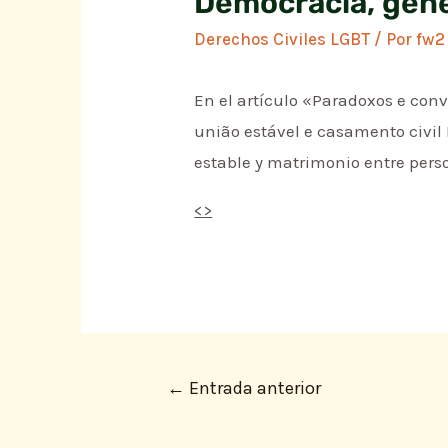
Democracia, géne
Derechos Civiles LGBT
/ Por
fw2
En el artículo «Paradoxos e conv
união estável e casamento civil 
estable y matrimonio entre pers
<
>
←
Entrada anterior