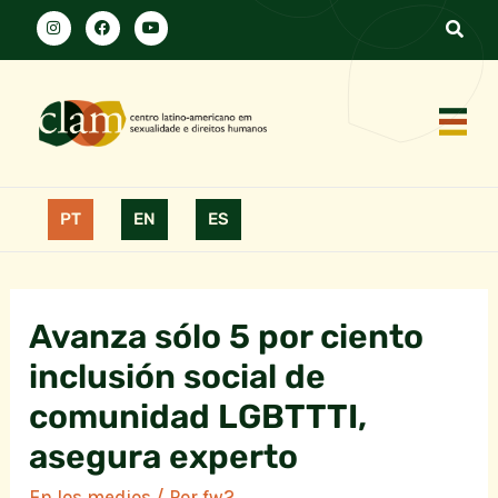
PT
EN
ES
Avanza sólo 5 por ciento
inclusión social de
comunidad LGBTTTI,
asegura experto
En los medios
/ Por
fw2