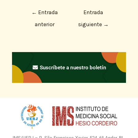
←
Entrada
Entrada
anterior
siguiente
→
Suscríbete a nuestro boletín
IMS/UERJ – R. São Francisco Xavier, 524, 6º Andar, BL.