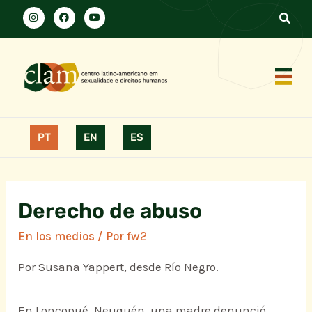
PT
EN
ES
Derecho de abuso
En los medios
/ Por
fw2
Por Susana Yappert, desde Río Negro.
En Loncopué, Neuquén, una madre denunció