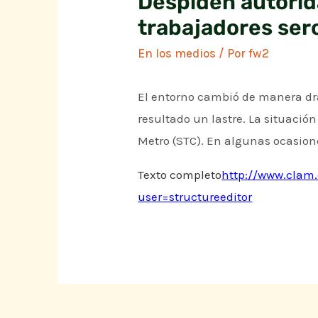
Despiden autorid
trabajadores ser
En los medios
/ Por
fw2
El entorno cambió de manera drá
resultado un lastre. La situación
Metro (STC). En algunas ocasione
Texto completo
http://www.clam.
user=structureeditor