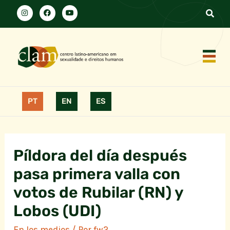
PT
EN
ES
Píldora del día después
pasa primera valla con
votos de Rubilar (RN) y
Lobos (UDI)
En los medios
/ Por
fw2