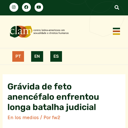
PT
EN
ES
Grávida de feto
anencéfalo enfrentou
longa batalha judicial
En los medios
/ Por
fw2