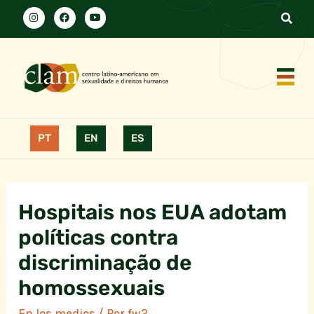
PT
EN
ES
Hospitais nos EUA adotam
políticas contra
discriminação de
homossexuais
En los medios
/ Por
fw2