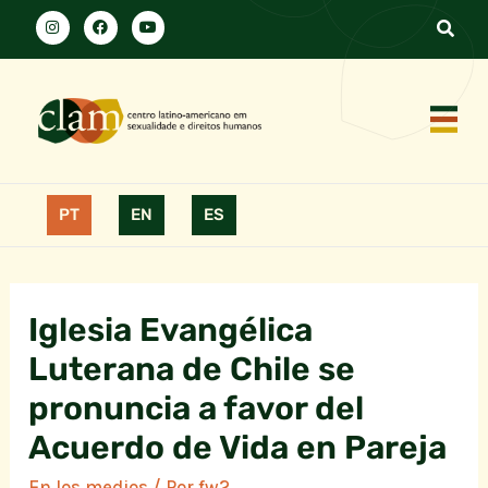
PT
EN
ES
Iglesia Evangélica
Luterana de Chile se
pronuncia a favor del
Acuerdo de Vida en Pareja
En los medios
/ Por
fw2