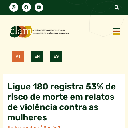
PT
EN
ES
Ligue 180 registra 53% de
risco de morte em relatos
de violência contra as
mulheres
En los medios
/ Por
fw2