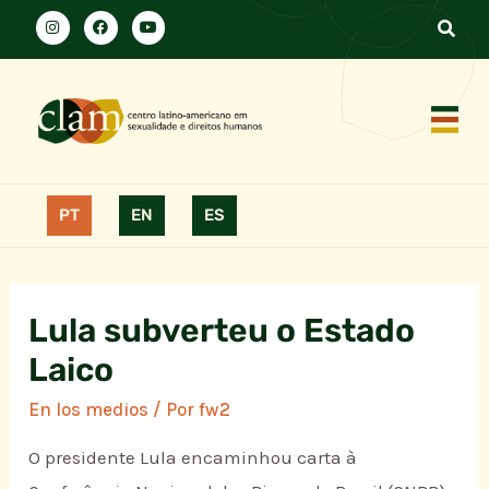
PT
EN
ES
Lula subverteu o Estado
Laico
En los medios
/ Por
fw2
O presidente Lula encaminhou carta à