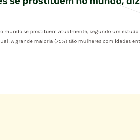
es se prostituem no mundo, di
no mundo se prostituem atualmente, segundo um estudo d
xual. A grande maioria (75%) são mulheres com idades entr