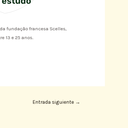
z estudo
a fundação francesa Scelles,
e 13 e 25 anos.
Entrada siguiente
→