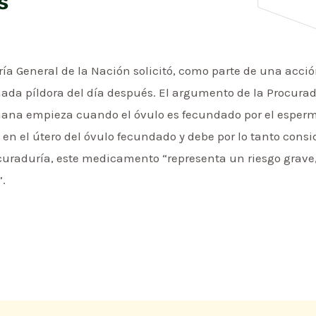
s
General de la Nación solicitó, como parte de una acción
amada píldora del día después. El argumento de la Procura
mana empieza cuando el óvulo es fecundado por el esperma
n el útero del óvulo fecundado y debe por lo tanto conside
ocuraduría, este medicamento “representa un riesgo grave
”.