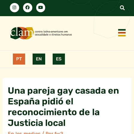
PT
EN
ES
Una pareja gay casada en
España pidió el
reconocimiento de la
Justicia local
En los medios
/ Por
fw2