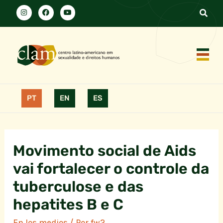
PT
EN
ES
Movimento social de Aids
vai fortalecer o controle da
tuberculose e das
hepatites B e C
En los medios
/ Por
fw2