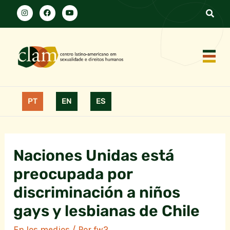
PT
EN
ES
Naciones Unidas está
preocupada por
discriminación a niños
gays y lesbianas de Chile
En los medios
/ Por
fw2