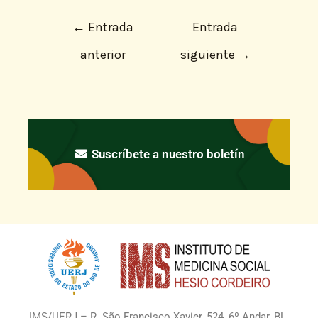
←
Entrada
Entrada
anterior
siguiente
→
Suscríbete a nuestro boletín
IMS/UERJ – R. São Francisco Xavier, 524, 6º Andar, BL.