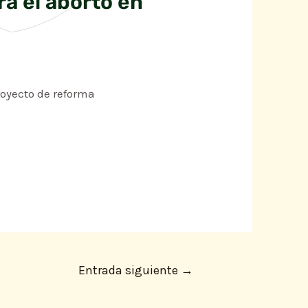
a el aborto en
royecto de reforma
Entrada siguiente
→