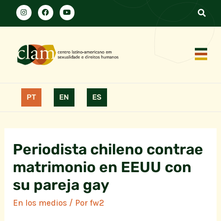
PT
EN
ES
Periodista chileno contrae
matrimonio en EEUU con
su pareja gay
En los medios
/ Por
fw2