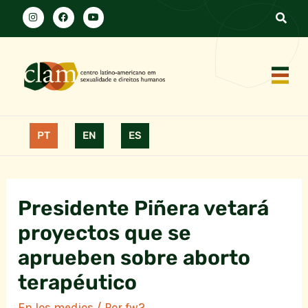
PT
EN
ES
Presidente Piñera vetará
proyectos que se
aprueben sobre aborto
terapéutico
En los medios
/ Por
fw2