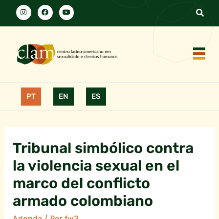
PT
EN
ES
Tribunal simbólico contra
la violencia sexual en el
marco del conflicto
armado colombiano
Agenda
/ Por
fw2