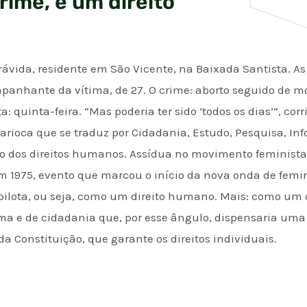
rime, é um direito’
grávida, residente em São Vicente, na Baixada Santista. 
anhante da vítima, de 27. O crime: aborto seguido de mo
: quinta-feira. “Mas poderia ter sido ‘todos os dias’”, cor
carioca que se traduz por Cidadania, Estudo, Pesquisa, In
ão dos direitos humanos. Assídua no movimento feminist
em 1975, evento que marcou o início da nova onda de femi
ilota, ou seja, como um direito humano. Mais: como um d
 e de cidadania que, por esse ângulo, dispensaria uma le
da Constituição, que garante os direitos individuais.