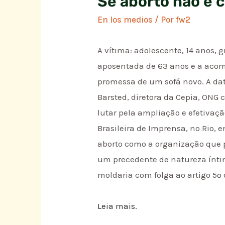
Se aborto não é c
En los medios
/ Por
fw2
A vítima: adolescente, 14 anos, 
aposentada de 63 anos e a acomp
promessa de um sofá novo. A data
Barsted, diretora da Cepia, ONG 
lutar pela ampliação e efetivaç
Brasileira de Imprensa, no Rio, 
aborto como a organização que p
um precedente de natureza íntima
moldaria com folga ao artigo 5º 
Leia mais.