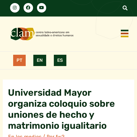
PT
EN
ES
Universidad Mayor
organiza coloquio sobre
uniones de hecho y
matrimonio igualitario
En los medios
/ Por
fw2