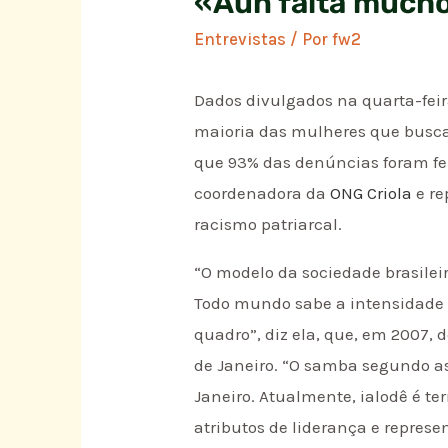
«Aún falta mucho
Entrevistas
/ Por
fw2
Dados divulgados na quarta-feir
maioria das mulheres que buscar
que 93% das denúncias foram fe
coordenadora da
ONG Criola
e re
racismo patriarcal.
“O modelo da sociedade brasileir
Todo mundo sabe a intensidade d
quadro”, diz ela, que, em 2007,
de Janeiro. “O samba segundo as
Janeiro. Atualmente, ialodê é t
atributos de liderança e represe