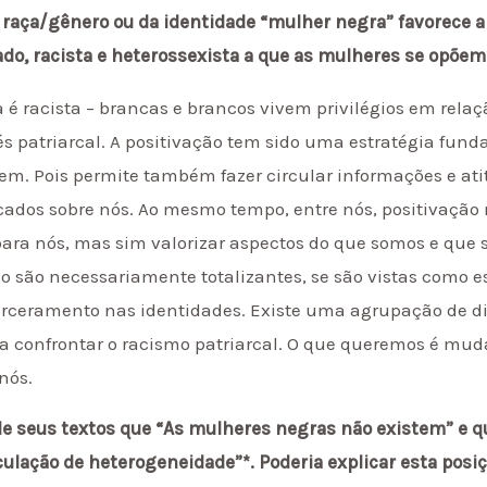
raça/gênero ou da identidade “mulher negra” favorece a
zado, racista e heterossexista a que as mulheres se opõe
 é racista – brancas e brancos vivem privilégios em relaç
és patriarcal. A positivação tem sido uma estratégia fun
em. Pois permite também fazer circular informações e at
ocados sobre nós. Ao mesmo tempo, entre nós, positivação 
ra nós, mas sim valorizar aspectos do que somos e que 
 são necessariamente totalizantes, se são vistas como est
arceramento nas identidades. Existe uma agrupação de di
a confrontar o racismo patriarcal. O que queremos é mud
nós.
de seus textos que “As mulheres negras não existem” e q
lação de heterogeneidade”*. Poderia explicar esta posi