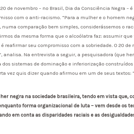
20 de novembro – no Brasil, Dia da Consciência Negra – 
isso com o anti-racismo. “Para a mulher e o homem negr
, numa comparação bem simples, considerássemos o raci
rmos da mesma forma que o alcoólatra faz: assumir que 
e é reafirmar seu compromisso com a sobriedade. O 20 d
o”, analisa. Na entrevista a seguir, a pesquisadora (que
 dos sistemas de dominação e inferiorização construídos 
certa vez quis dizer quando afirmou em um de seus textos
her negra na sociedade brasileira, tendo em vista que, 
– enquanto forma organizacional de luta – vem desde os te
vando em conta as disparidades raciais e as desigualdade