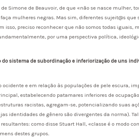
 de Simone de Beauvoir, de que «não se nasce mulher, to
 faça mulheres negras. Mas sim, diferentes sujeit@s que
Com isso, preciso reconhecer que não somos todas iguais
fundamentalmente, por uma perspectiva política, ideológ
 do sistema de subordinação e inferiorização de uns indi
o ocidente e em relação às populações de pele escura, 
incipal, estabelecendo patamares inferiores de ocupação
estruturas racistas, agregam-se, potencializando suas açõ
s identidades de gênero são divergentes da norma). Tal 
l resultantes: como disse Stuart Hall, «classe é o modo c
omens destes grupos.