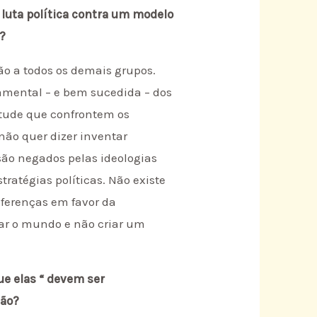
 luta política contra um modelo
m?
ão a todos os demais grupos.
damental – e bem sucedida – dos
itude que confrontem os
não quer dizer inventar
são negados pelas ideologias
ratégias políticas. Não existe
ferenças em favor da
ar o mundo e não criar um
ue elas “ devem ser
ção?