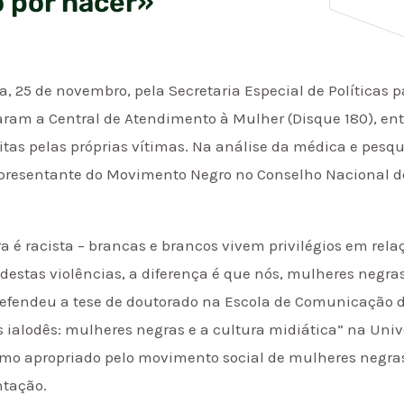
 por hacer»
a, 25 de novembro, pela Secretaria Especial de Políticas 
am a Central de Atendimento à Mulher (Disque 180), entr
itas pelas próprias vítimas. Na análise da médica e pes
presentante do Movimento Negro no Conselho Nacional de
a é racista – brancas e brancos vivem privilégios em rela
estas violências, a diferença é que nós, mulheres negra
 defendeu a tese de doutorado na Escola de Comunicação d
 ialodês: mulheres negras e a cultura midiática” na Univ
ermo apropriado pelo movimento social de mulheres negra
ntação.