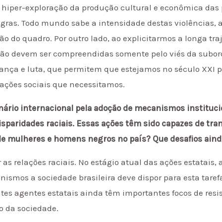
a hiper-exploração da produção cultural e econômica das
gras. Todo mundo sabe a intensidade destas violências, 
 do quadro. Por outro lado, ao explicitarmos a longa traj
não devem ser compreendidas somente pelo viés da subo
erança e luta, que permitem que estejamos no século XXI
mações sociais que necessitamos.
enário internacional pela adoção de mecanismos instituc
isparidades raciais. Essas ações têm sido capazes de tran
a de mulheres e homens negros no país? Que desafios ain
r as relações raciais. No estágio atual das ações estatais
ismos a sociedade brasileira deve dispor para esta tare
entes agentes estatais ainda têm importantes focos de resi
o da sociedade.