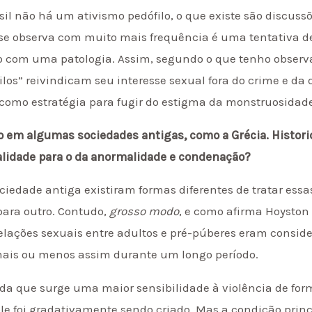
sil não há um ativismo pedófilo, o que existe são discus
e se observa com muito mais frequência é uma tentativa d
o com uma patologia. Assim, segundo o que tenho observa
los” reivindicam seu interesse sexual fora do crime e da 
como estratégia para fugir do estigma da monstruosidad
to em algumas sociedades antigas, como a Grécia. Histor
lidade para o da anormalidade e condenação?
iedade antiga existiram formas diferentes de tratar essas
para outro. Contudo,
grosso modo
, e como afirma Hoyston
elações sexuais entre adultos e pré-púberes eram consid
ais ou menos assim durante um longo período.
ida que surge uma maior sensibilidade à violência de for
ole foi gradativamente sendo criado. Mas a condição princ