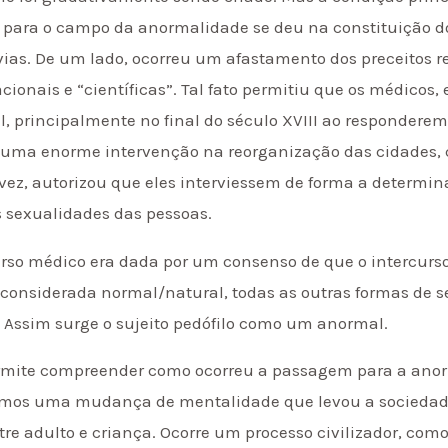
s para o campo da anormalidade se deu na constituição d
as. De um lado, ocorreu um afastamento dos preceitos re
cionais e “científicas”. Tal fato permitiu que os médico
al, principalmente no final do século XVIII ao responder
de uma enorme intervenção na reorganização das cidades
ua vez, autorizou que eles interviessem de forma a determin
 sexualidades das pessoas.
so médico era dada por um consenso de que o intercurso 
 considerada normal/natural, todas as outras formas de 
a. Assim surge o sujeito pedófilo como um anormal.
rmite compreender como ocorreu a passagem para a ano
mos uma mudança de mentalidade que levou a sociedade a
tre adulto e criança. Ocorre um processo civilizador, com