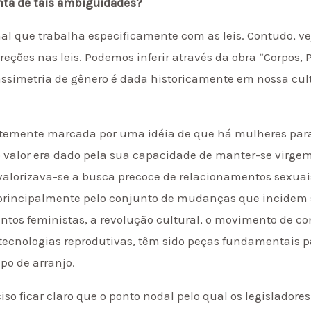
onta de tais ambigüidades?
nal que trabalha especificamente com as leis. Contudo, 
reções nas leis. Podemos inferir através da obra “Corpos, 
a assimetria de gênero é dada historicamente em nossa cu
ortemente marcada por uma idéia de que há mulheres para
o valor era dado pela sua capacidade de manter-se virge
 valorizava-se a busca precoce de relacionamentos sexuai
principalmente pelo conjunto de mudanças que incidem sob
ntos feministas, a revolução cultural, o movimento de c
tecnologias reprodutivas, têm sido peças fundamentais p
po de arranjo.
eciso ficar claro que o ponto nodal pelo qual os legislado