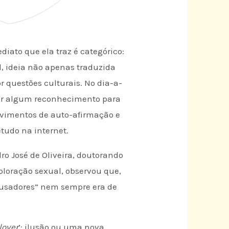
iato que ela traz é categórico:
, ideia não apenas traduzida
r questões culturais. No dia-a-
uir algum reconhecimento para
ovimentos de auto-afirmação e
tudo na internet.
o José de Oliveira, doutorando
loração sexual, observou que,
abusadores” nem sempre era de
lover
’: ilusão ou uma nova