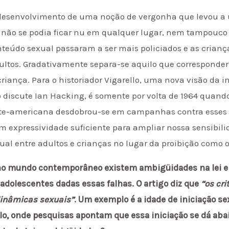
 desenvolvimento de uma noção de vergonha que levou a 
, não se podia ficar nu em qualquer lugar, nem tampouco
onteúdo sexual passaram a ser mais policiados e as crian
ultos. Gradativamente separa-se aquilo que corresponder
iança. Para o historiador Vigarello, uma nova visão da 
o discute Ian Hacking, é somente por volta de 1964 quan
norte-americana desdobrou-se em campanhas contra esses 
 expressividade suficiente para ampliar nossa sensibili
xual entre adultos e crianças no lugar da proibição como
 no mundo contemporâneo existem ambigüidades na lei e
 adolescentes dadas essas falhas. O artigo diz que
“os cr
 dinâmicas sexuais”
. Um exemplo é a idade de iniciação s
lo, onde pesquisas apontam que essa iniciação se dá abai