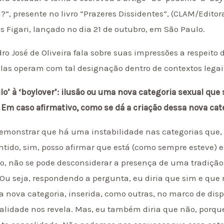
?”, presente no livro “Prazeres Dissidentes”, (CLAM/Edito
os Figari, lançado no dia 21 de outubro, em São Paulo.
o José de Oliveira fala sobre suas impressões a respeito 
las operam com tal designação dentro de contextos legai
filo’ à ‘boylover’: ilusão ou uma nova categoria sexual q
Em caso afirmativo, como se dá a criação dessa nova cat
demonstrar que há uma instabilidade nas categorias que,
entido, sim, posso afirmar que está (como sempre esteve)
o, não se pode desconsiderar a presença de uma tradição
 Ou seja, respondendo a pergunta, eu diria que sim e que 
 nova categoria, inserida, como outras, no marco de disp
ualidade nos revela. Mas, eu também diria que não, porqu