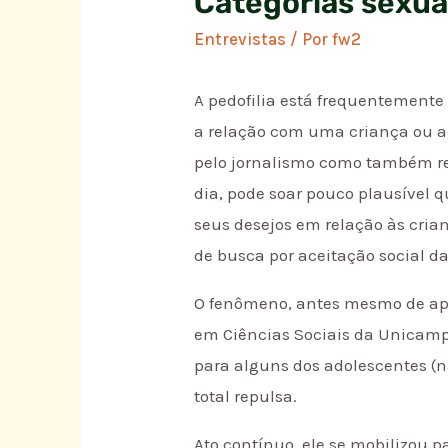
Categorías sexua
Entrevistas
/ Por
fw2
A pedofilia está frequentemente 
a relação com uma criança ou a
pelo jornalismo como também refo
dia, pode soar pouco plausível
seus desejos em relação às cri
de busca por aceitação social d
O fenômeno, antes mesmo de apar
em Ciências Sociais da Unicam
para alguns dos adolescentes (n
total repulsa.
Ato contínuo, ele se mobilizou p