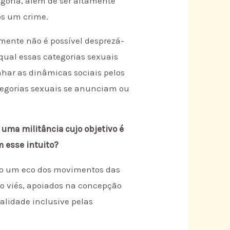
goria, além de ser altamente
os um crime.
mente não é possível desprezá-
o qual essas categorias sexuais
har as dinâmicas sociais pelos
categorias sexuais se anunciam ou
uma militância cujo objetivo é
m esse intuito?
como um eco dos movimentos das
ro viés, apoiados na concepção
ualidade inclusive pelas