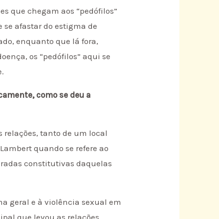
sões que chegam aos “pedófilos”
e se afastar do estigma de
do, enquanto que lá fora,
doença, os “pedófilos” aqui se
e.
icamente, como se deu a
 relações, tanto de um local
 Lambert quando se refere ao
eradas constitutivas daquelas
ma geral e à violência sexual em
ipal que levou as relações