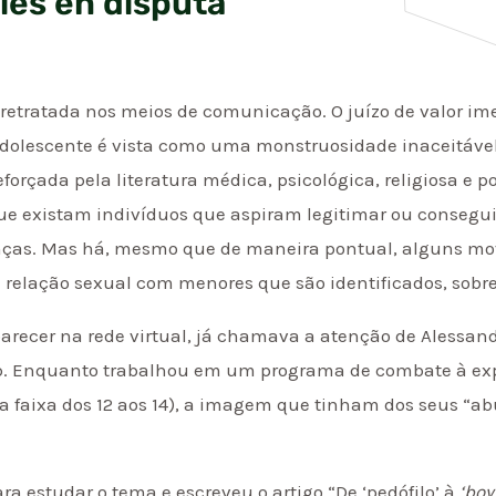
les en disputa
retratada nos meios de comunicação. O juízo de valor imed
dolescente é vista como uma monstruosidade inaceitável
rçada pela literatura médica, psicológica, religiosa e po
 que existam indivíduos que aspiram legitimar ou conseg
anças. Mas há, mesmo que de maneira pontual, alguns m
a relação sexual com menores que são identificados, sobre
ecer na rede virtual, já chamava a atenção de Alessandr
p. Enquanto trabalhou em um programa de combate à exp
a faixa dos 12 aos 14), a imagem que tinham dos seus “
ara estudar o tema e escreveu o artigo “De ‘pedófilo’ à
‘boy