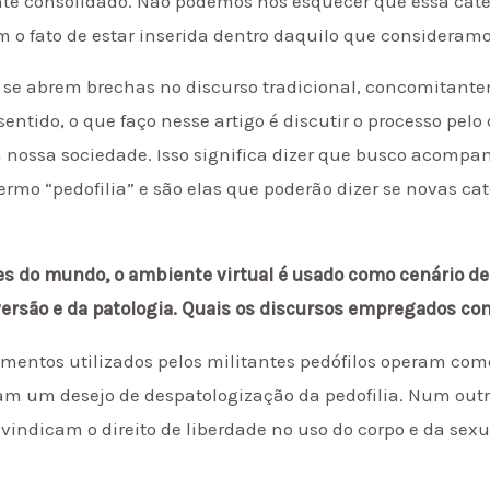
nte consolidado. Não podemos nos esquecer que essa cate
m o fato de estar inserida dentro daquilo que consideram
e abrem brechas no discurso tradicional, concomitante
sentido, o que faço nesse artigo é discutir o processo pel
nossa sociedade. Isso significa dizer que busco acompan
termo “pedofilia” e são elas que poderão dizer se novas 
es do mundo, o ambiente virtual é usado como cenário de 
erversão e da patologia. Quais os discursos empregados co
rgumentos utilizados pelos militantes pedófilos operam 
am um desejo de despatologização da pedofilia. Num out
eivindicam o direito de liberdade no uso do corpo e da sex