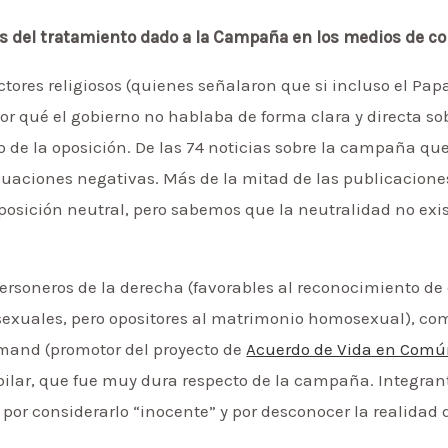
sis del tratamiento dado a la Campaña en los medios de 
ctores religiosos (quienes señalaron que si incluso el P
or qué el gobierno no hablaba de forma clara y directa sob
mo de la oposición. De las 74 noticias sobre la campaña 
luaciones negativas. Más de la mitad de las publicaciones
ición neutral, pero sabemos que la neutralidad no exist
 personeros de la derecha (favorables al reconocimiento d
xuales, pero opositores al matrimonio homosexual), com
amand (promotor del proyecto de
Acuerdo de Vida en Com
ubilar, que fue muy dura respecto de la campaña. Integran
por considerarlo “inocente” y por desconocer la realidad d