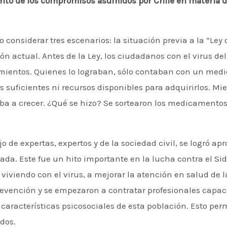
ento de los compromisos asumidos por Chile en materia 
o considerar tres escenarios: la situación previa a la “Ley 
ión actual. Antes de la Ley, los ciudadanos con el virus de
amientos. Quienes lo lograban, sólo contaban con un medi
suficientes ni recursos disponibles para adquirirlos. Mi
a a crecer. ¿Qué se hizo? Se sortearon los medicamentos. 
de expertas, expertos y de la sociedad civil, se logró apr
ada. Este fue un hito importante en la lucha contra el Si
 viviendo con el virus, a mejorar la atención en salud de 
evención y se empezaron a contratar profesionales capac
aracterísticas psicosociales de esta población. Esto per
dos.