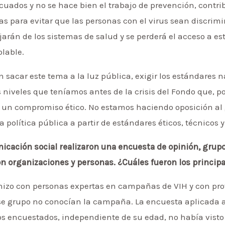
uados y no se hace bien el trabajo de prevención, contri
s para evitar que las personas con el virus sean discrimi
ejarán de los sistemas de salud y se perderá el acceso a e
olable.
en sacar este tema a la luz pública, exigir los estándares 
 niveles que teníamos antes de la crisis del Fondo que, po
 un compromiso ético. No estamos haciendo oposición al 
la política pública a partir de estándares éticos, técnico
nicación social realizaron una encuesta de opinión, grup
on organizaciones y personas. ¿Cuáles fueron los princip
hizo con personas expertas en campañas de VIH y con profe
ese grupo no conocían la campaña. La encuesta aplicada 
los encuestados, independiente de su edad, no había vist