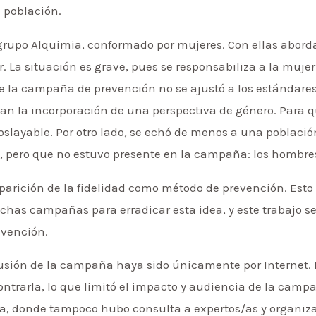
 población.
l grupo Alquimia, conformado por mujeres. Con ellas abor
. La situación es grave, pues se responsabiliza a la mujer
ue la campaña de prevención no se ajustó a los estándare
ran la incorporación de una perspectiva de género. Para 
slayable. Por otro lado, se echó de menos a una población
ica, pero que no estuvo presente en la campaña: los homb
eaparición de la fidelidad como método de prevención. Est
chas campañas para erradicar esta idea, y este trabajo s
evención.
ifusión de la campaña haya sido únicamente por Internet.
ontrarla, lo que limitó el impacto y audiencia de la cam
 donde tampoco hubo consulta a expertos/as y organizaci