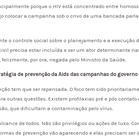
ncipalmente porque o HIV está concentrado entre homosse
rigo colocar a campanha sob o crivo de uma bancada parl
te o controle social sobre o planejamento e a execução 
ivil precisa estar incluída e ser um ator determinante nas
 felizmente, por ora, negada pelo Ministro da Saúde.
tratégia de prevenção da Aids das campanhas do governo 
ão tem que ser repensada. O foco tem sido prioritariam
ra outras questões. Existem profilaxias pré e pós contato
ão, que dificultam a contaminação pelo vírus.
alcance de todos. Não são privilégios ou ações de luxo. C
ormas de prevenção vão aparecendo e elas precisam ser d