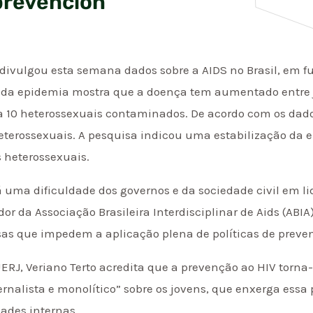
 prevención
o divulgou esta semana dados sobre a AIDS no Brasil, em 
il da epidemia mostra que a doença tem aumentado entre 
a 10 heterossexuais contaminados. De acordo com os dado
heterossexuais. A pesquisa indicou uma estabilização da
 heterossexuais.
ma dificuldade dos governos e da sociedade civil em li
or da Associação Brasileira Interdisciplinar de Aids (ABIA)
sas que impedem a aplicação plena de políticas de preve
ERJ, Veriano Terto acredita que a prevenção ao HIV torna-
nalista e monolítico” sobre os jovens, que enxerga ess
ades internas.