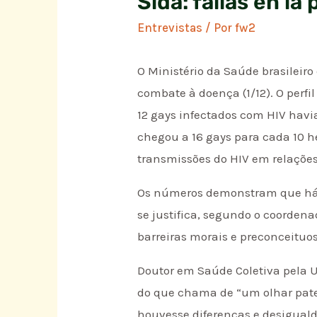
Sida: fallas en la
Entrevistas
/ Por
fw2
O Ministério da Saúde brasileir
combate à doença (1/12). O perf
12 gays infectados com HIV havi
chegou a 16 gays para cada 10 
transmissões do HIV em relações
Os números demonstram que há u
se justifica, segundo o coordenad
barreiras morais e preconceituo
Doutor em Saúde Coletiva pela U
do que chama de “um olhar pater
houvesse diferenças e desiguald