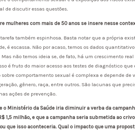
l de discutir essas questões.
re mulheres com mais de 50 anos se insere nesse conte
tarefa também espinhosa. Basta notar que a própria exist
ade, é escassa. Não por acaso, temos os dados quantitativo
Mas não temos ideia se, de fato, há um crescimento rea
sso é fruto do maior acesso aos testes de diagnóstico que
são sobre comportamento sexual é complexa e depende de 
geração, gênero, raça, entre outros. São lacunas que prec
nas ações de prevenção.
ue o Ministério da Saúde iria diminuir a verba da campan
R$ 1,5 milhão, e que a campanha seria submetida ao criv
ou que isso aconteceria. Qual o impacto que uma propost