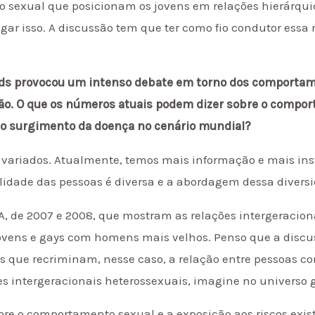
ão sexual que posicionam os jovens em relações hierárqu
gar isso. A discussão tem que ter como fio condutor essa
ds provocou um intenso debate em torno dos comportame
ão. O que os números atuais podem dizer sobre o comport
 o surgimento da doença no cenário mundial?
variados. Atualmente, temos mais informação e mais ins
lidade das pessoas é diversa e a abordagem dessa divers
, de 2007 e 2008, que mostram as relações intergeracio
ovens e gays com homens mais velhos. Penso que a disc
s que recriminam, nesse caso, a relação entre pessoas co
es intergeracionais heterossexuais, imagine no universo 
obre o comportamento sexual e a exposição aos riscos ex