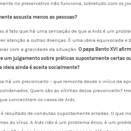
mente no preservativo não funciona, sobretudo com os jo
lmente assusta menos as pessoas?
Mas é fato que há uma sensação de que a Aids é um probl
er atenção a outras doenças. É uma ideia equivocada e b
arar com a gravidade da situação.
O papa Bento XVI afir
ve um julgamento sobre práticas supostamente certas ou
 ideia ainda é aceita socialmente?
oa há um preconceito – que remonta desde o início da ep
ondenados. Quem são as vítimas desse preconceito? Hom
que concentram os casos de Aids.
s é resultado de condutas supostamente erradas. O que no
mas do vírus. A Aids não é um problema ético, é um prob