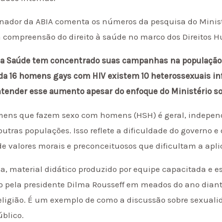
enador da ABIA comenta os números da pesquisa do Minis
a compreensão do direito à saúde no marco dos Direitos 
 da Saúde tem concentrado suas campanhas na população 
ada 16 homens gays com HIV existem 10 heterossexuais in
ntender esse aumento apesar do enfoque do Ministério 
omens que fazem sexo com homens (HSH) é geral, indepe
tras populações. Isso reflete a dificuldade do governo e 
e valores morais e preconceituosos que dificultam a aplic
a, material didático produzido por equipe capacitada e e
ado pela presidente Dilma Rousseff em meados do ano dian
religião. É um exemplo de como a discussão sobre sexuali
úblico.