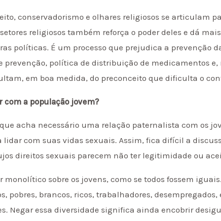
to, conservadorismo e olhares religiosos se articulam p
 setores religiosos também reforça o poder deles e dá mai
as políticas. É um processo que prejudica a prevenção da
de prevenção, política de distribuição de medicamentos e
ltam, em boa medida, do preconceito que dificulta o cont
ar com a população jovem?
que acha necessário uma relação paternalista com os jo
lidar com suas vidas sexuais. Assim, fica difícil a disc
jos direitos sexuais parecem não ter legitimidade ou ace
monolítico sobre os jovens, como se todos fossem iguais
s, pobres, brancos, ricos, trabalhadores, desempregados, e
es. Negar essa diversidade significa ainda encobrir desigu