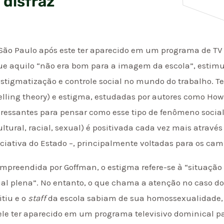
 disfraz
São Paulo após este ter aparecido em um programa de TV
ue aquilo “não era bom para a imagem da escola”, estimula
stigmatização e controle social no mundo do trabalho. Teo
elling theory) e estigma, estudadas por autores como How
eressantes para pensar como esse tipo de fenômeno socia
ltural, racial, sexual) é positivada cada vez mais através
niciativa do Estado –, principalmente voltadas para os ca
empreendida por Goffman, o estigma refere-se à “situação
ial plena”. No entanto, o que chama a atenção no caso do
itiu e o
staff
da escola sabiam de sua homossexualidade, q
le ter aparecido em um programa televisivo dominical pa