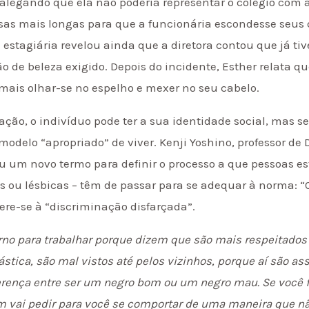
 alegando que ela não poderia representar o colégio com 
as mais longas para que a funcionária escondesse seus q
estagiária revelou ainda que a diretora contou que já tiv
o de beleza exigido. Depois do incidente, Esther relata q
mais olhar-se no espelho e mexer no seu cabelo.
ção, o indivíduo pode ter a sua identidade social, mas s
odelo “apropriado” de viver. Kenji Yoshino, professor de D
iou um novo termo para definir o processo a que pessoas e
 ou lésbicas – têm de passar para se adequar à norma: “C
fere-se à “discriminação disfarçada”.
no para trabalhar porque dizem que são mais respeitados
tica, são mal vistos até pelos vizinhos, porque aí são ass
ferença entre ser um negro bom ou um negro mau. Se você
m vai pedir para você se comportar de uma maneira que não