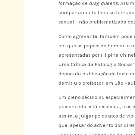
formação de
drag queens
. Assi
comportamento teria se tornado 
sexual – não problematizada des
Como agravante, também pode se
em que os papéis de homem e mu
apresentadas por Filipina Chinel
uma Crítica da Patologia Social”,
depois da publicação do texto de
demitiu o professor, em São Paul
Em pleno século 21, especialme
preconceito está resolvida, e o
assim, a julgar pelos atos de vi
que, apesar do advento dos dire
segurança e à liberdade dos quai