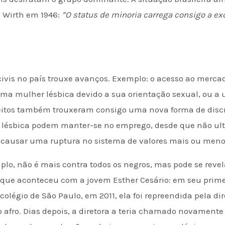
s Wirth em 1946:
”O status de minoria carrega consigo a e
 civis no país trouxe avanços. Exemplo: o acesso ao merca
a mulher lésbica devido a sua orientação sexual, ou 
ireitos também trouxeram consigo uma nova forma de disc
 lésbica podem manter-se no emprego, desde que não ult
 causar uma ruptura no sistema de valores mais ou meno
mplo, não é mais contra todos os negros, mas pode se rev
 que aconteceu com a jovem Esther Cesário: em seu prime
légio de São Paulo, em 2011, ela foi repreendida pela dir
lo afro. Dias depois, a diretora a teria chamado novament