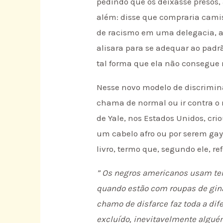
pedindo que os deixasse presos,
além: disse que compraria camis
de racismo em uma delegacia, a 
alisara para se adequar ao padrã
tal forma que ela não consegue 
Nesse novo modelo de discrimina
chama de normal ou ir contra o m
de Yale, nos Estados Unidos, cr
um cabelo afro ou por serem gays
livro, termo que, segundo ele, re
” Os negros americanos usam ter
quando estão com roupas de ginás
chamo de disfarce faz toda a di
excluído, inevitavelmente algué