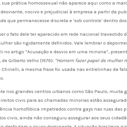
m, sua prática homossexual não aparece aqui como a marc
desviante, nocivo e prejudicial à empresa a partir da pub
de que permanecesse discreta e ‘sob controle’ dentro dos
r o fato dele ter aparecido em rede nacional travestido
lher são rigidamente definidos. Vale lembrar o depoime
li no artigo “Acusação e desvio em uma minoria”, presente
 de Gilberto Velho (1979):
”Homem fazer papel de mulher n
 Chinelli, a mesma frase foi usada nas entrelinhas da fala
o.
nte nos grandes centros urbanos como São Paulo, muita 
s direitos civis para as chamadas minorias estão assegura
olência homofóbica impetrados contra gays nas ruas das pr
itos civis, ainda não conseguiu assegurar aos seus cidad
s desfrutam o grupo dominante. A situação brasileira aind