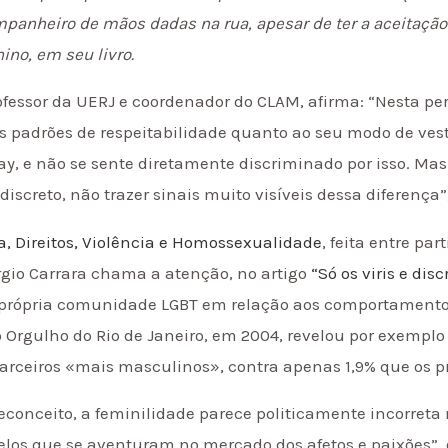
panheiro de mãos dadas na rua, apesar de ter a aceitação
no, em seu livro.
ofessor da UERJ e coordenador do CLAM, afirma: “Nesta pers
padrões de respeitabilidade quanto ao seu modo de vestir,
gay, e não se sente diretamente discriminado por isso. M
iscreto, não trazer sinais muito visíveis dessa diferença”
ca, Direitos, Violência e Homossexualidade
, feita entre pa
ergio Carrara chama a atenção, no artigo
“Só os viris e di
a própria comunidade LGBT em relação aos comportamentos
 Orgulho do Rio de Janeiro, em 2004, revelou por exempl
arceiros «mais masculinos», contra apenas 1,9% que os 
econceito, a feminilidade parece politicamente incorreta
los que se aventuram no mercado dos afetos e paixões”, o