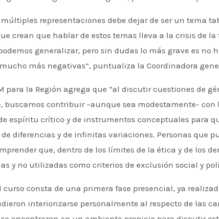
s múltiples representaciones debe dejar de ser un tema t
 crean que hablar de estos temas lleva a la crisis de la f
no podemos generalizar, pero sin dudas lo más grave es no 
mucho más negativas”, puntualiza la Coordinadora genera
M para la Región agrega que “al discutir cuestiones de gé
ile, buscamos contribuir –aunque sea modestamente- con 
e espíritu crítico y de instrumentos conceptuales para q
 diferencias y de infinitas variaciones. Personas que pu
mprender que, dentro de los límites de la ética y de los 
 y no utilizadas como criterios de exclusión social y polí
 curso consta de una primera fase presencial, ya realiza
dieron interiorizarse personalmente al respecto de las cara
se encontraron en un ambiente propicio para discutir est