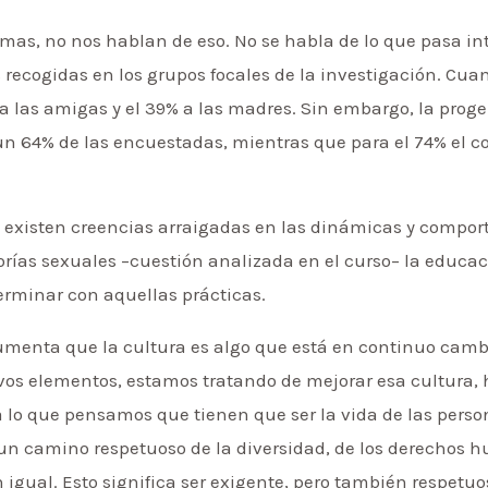
temas, no nos hablan de eso. No se habla de lo que pasa i
 recogidas en los grupos focales de la investigación. Cua
 a las amigas y el 39% a las madres. Sin embargo, la prog
n 64% de las encuestadas, mientras que para el 74% el co
existen creencias arraigadas en las dinámicas y comport
orías sexuales –cuestión analizada en el curso– la educa
erminar con aquellas prácticas.
gumenta que la cultura es algo que está en continuo camb
vos elementos, estamos tratando de mejorar esa cultura,
 lo que pensamos que tienen que ser la vida de las perso
 un camino respetuoso de la diversidad, de los derechos 
igual. Esto significa ser exigente, pero también respetuos