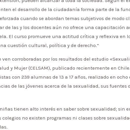
xtensión, pueden alcanzar a toda la sociedad. Según el ex
enten el desarrollo de la ciudadanía forma parte de la fun
eforzada cuando se abordan temas subjetivos de modo cla
ar de las y los docentes aún no ofrece una capacitación 
la. El curso promueve una actitud crítica y reflexiva en l
a cuestión cultural, política y de derecho.”
se ven corroboradas por los resultados del estudio «Sexu
alud y Mujer (CELSAM), publicado recientemente en Chile. 
stas con 239 alumnas de 13 a 17 años, realizado en ocho 
cias de las jóvenes acerca de la sexualidad, sus fuentes d
 niñas tienen alto interés en saber sobre sexualidad; sin 
 colegios no existen programas ni clases sobre sexualidad
las.