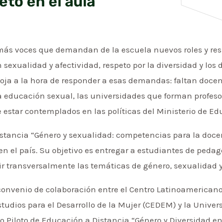
eto en el aula
más voces que demandan de la escuela nuevos roles y re
 sexualidad y afectividad, respeto por la diversidad y lo
ja a la hora de responder a esas demandas: faltan docent
 educación sexual, las universidades que forman profeso
e estar contemplados en las políticas del Ministerio de E
distancia “Género y sexualidad: competencias para la doc
en el país. Su objetivo es entregar a estudiantes de ped
r transversalmente las temáticas de género, sexualidad y
convenio de colaboración entre el Centro Latinoamerican
udios para el Desarrollo de la Mujer (CEDEM) y la Univers
o Piloto de Educación a Distancia “Género y Diversidad en