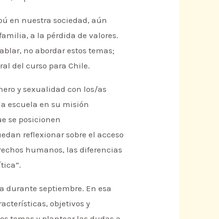
abú en nuestra sociedad, aún
amilia, a la pérdida de valores.
hablar, no abordar estos temas;
l del curso para Chile.
nero y sexualidad con los/as
la escuela en su misión
ue se posicionen
edan reflexionar sobre el acceso
derechos humanos, las diferencias
tica”.
da durante septiembre. En esa
cterísticas, objetivos y
os temas y plantear las dudas a