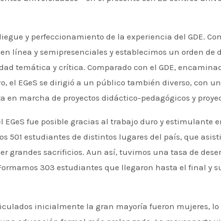
liegue y perfeccionamiento de la experiencia del GDE. Co
en línea y semipresenciales y establecimos un orden de di
dad temática y crítica. Comparado con el GDE, encamina
vo, el EGeS se dirigió a un público también diverso, con u
sta en marcha de proyectos didáctico-pedagógicos y proyec
el EGeS fue posible gracias al trabajo duro y estimulante e
s 501 estudiantes de distintos lugares del país, que asist
 grandes sacrificios. Aun así, tuvimos una tasa de dese
 Formamos 303 estudiantes que llegaron hasta el final y s
culados inicialmente la gran mayoría fueron mujeres, lo 