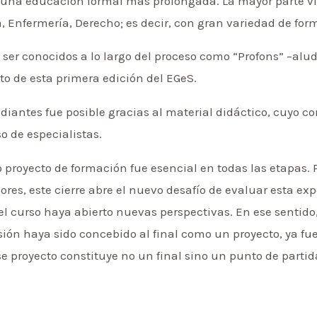
er una educación formal más prolongada. La mayor parte v
ía, Enfermería, Derecho; es decir, con gran variedad de fo
 ser conocidos a lo largo del proceso como “Profons” –alud
ito de esta primera edición del EGeS.
udiantes fue posible gracias al material didáctico, cuyo co
o de especialistas.
 proyecto de formación fue esencial en todas las etapas. 
res, este cierre abre el nuevo desafío de evaluar esta exp
el curso haya abierto nuevas perspectivas. En ese sentid
sión haya sido concebido al final como un proyecto, ya f
se proyecto constituye no un final sino un punto de partid