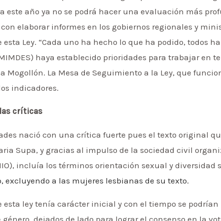
a este año ya no se podrá hacer una evaluación más prof
 con elaborar informes en los gobiernos regionales y minis
e esta Ley. “Cada uno ha hecho lo que ha podido, todos ha
 (MIMDES) haya establecido prioridades para trabajar en 
ica Mogollón. La Mesa de Seguimiento a la Ley, que funcio
os indicadores.
as críticas
des nació con una crítica fuerte pues el texto original q
laria Supa, y gracias al impulso de la sociedad civil organ
O), incluía los términos orientación sexual y diversidad 
, excluyendo a las mujeres lesbianas de su texto.
 esta ley tenía carácter inicial y con el tiempo se podrían
 género, dejados de lado para lograr el consenso en la vo