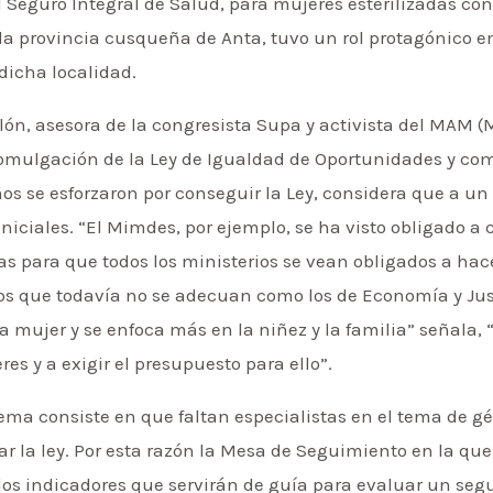
Seguro Integral de Salud, para mujeres esterilizadas con
a provincia cusqueña de Anta, tuvo un rol protagónico en
dicha localidad.
llón, asesora de la congresista Supa y activista del MAM 
promulgación de la Ley de Igualdad de Oportunidades y com
os se esforzaron por conseguir la Ley, considera que a u
niciales. “El Mimdes, por ejemplo, se ha visto obligado a 
 para que todos los ministerios se vean obligados a hacer
s que todavía no se adecuan como los de Economía y Just
a mujer y se enfoca más en la niñez y la familia” señala, 
res y a exigir el presupuesto para ello”.
ema consiste en que faltan especialistas en el tema de gén
 la ley. Por esta razón la Mesa de Seguimiento en la que
los indicadores que servirán de guía para evaluar un s