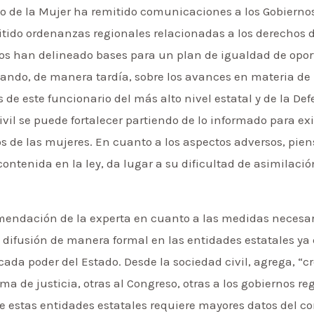
rio de la Mujer ha remitido comunicaciones a los Gobierno
do ordenanzas regionales relacionadas a los derechos d
llos han delineado bases para un plan de igualdad de opor
mando, de manera tardía, sobre los avances en materia de
 de este funcionario del más alto nivel estatal y de la Def
vil se puede fortalecer partiendo de lo informado para ex
de las mujeres. En cuanto a los aspectos adversos, pien
 contenida en la ley, da lugar a su dificultad de asimila
mendación de la experta en cuanto a las medidas necesar
difusión de manera formal en las entidades estatales y
cada poder del Estado. Desde la sociedad civil, agrega, “c
a de justicia, otras al Congreso, otras a los gobiernos reg
e estas entidades estatales requiere mayores datos del c