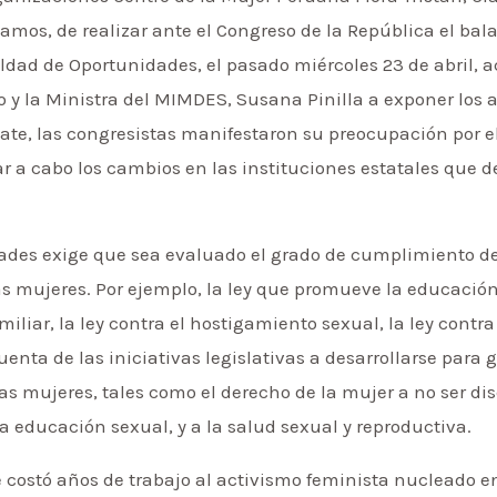
mos, de realizar ante el Congreso de la República el bal
ldad de Oportunidades, el pasado miércoles 23 de abril, 
llo y la Ministra del MIMDES, Susana Pinilla a exponer los
te, las congresistas manifestaron su preocupación por el
r a cabo los cambios en las instituciones estatales que d
ades exige que sea evaluado el grado de cumplimiento de 
as mujeres. Por ejemplo, la ley que promueve la educación 
miliar, la ley contra el hostigamiento sexual, la ley contra
nta de las iniciativas legislativas a desarrollarse para 
las mujeres, tales como el derecho de la mujer a no ser di
la educación sexual, y a la salud sexual y reproductiva.
e costó años de trabajo al activismo feminista nucleado e