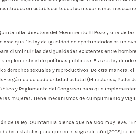
ncentrados en establecer todos los mecanismos necesario
uintanilla, directora del Movimiento El Pozo y una de la
s cree que “la ley de igualdad de oportunidades es un av
para disminuir las desigualdades existentes entre hombre
 simplemente el de políticas públicas). Es una ley donde 
 los derechos sexuales y reproductivos. De otra manera, e
ley orgánica de cada entidad estatal (Ministerios, Poder J
Público y Reglamento del Congreso) para que implementen
de las mujeres. Tiene mecanismos de cumplimiento y vigil
n de la ley, Quintanilla piensa que ha sido muy leve. “E
idades estatales para que en el segundo año [2008] se in