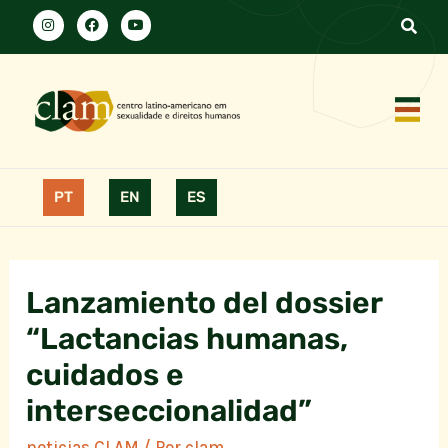
PT
EN
ES
Lanzamiento del dossier
“Lactancias humanas,
cuidados e
interseccionalidad”
noticias CLAM
/ Por
clam