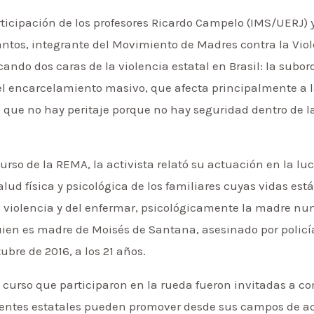
ticipación de los profesores Ricardo Campelo (IMS/UERJ) y
ntos, integrante del Movimiento de Madres contra la Viol
cando dos caras de la violencia estatal en Brasil: la subor
o el encarcelamiento masivo, que afecta principalmente a l
an que no hay peritaje porque no hay seguridad dentro de
urso de la REMA, la activista relató su actuación en la luc
lud física y psicológica de los familiares cuyas vidas est
 violencia y del enfermar, psicológicamente la madre nu
quien es madre de Moisés de Santana, asesinado por policí
bre de 2016, a los 21 años.
curso que participaron en la rueda fueron invitadas a co
gentes estatales pueden promover desde sus campos de ac