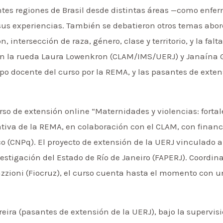
tes regiones de Brasil desde distintas áreas —como enferm
sus experiencias. También se debatieron otros temas abor
n, intersección de raza, género, clase y territorio, y la fa
en la rueda Laura Lowenkron (CLAM/IMS/UERJ) y Janaína Ge
po docente del curso por la REMA, y las pasantes de exten
so de extensión online “Maternidades y violencias: forta
ativa de la REMA, en colaboración con el CLAM, con finan
ico (CNPq). El proyecto de extensión de la UERJ vinculado 
estigación del Estado de Río de Janeiro (FAPERJ). Coordin
zzioni (Fiocruz), el curso cuenta hasta el momento con un 
reira (pasantes de extensión de la UERJ), bajo la supervi