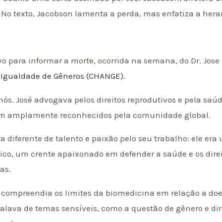
. No texto, Jacobson lamenta a perda, mas enfatiza a her
vo para informar a morte, ocorrida na semana, do Dr. Jos
 Igualdade de Gêneros (CHANGE)
.
ós. José advogava pelos direitos reprodutivos e pela saúd
m amplamente reconhecidos pela comunidade global.
iferente de talento e paixão pelo seu trabalho: ele era 
co, um crente apaixonado em defender a saúde e os direi
as.
ue compreendia os limites da biomedicina em relação a d
Falava de temas sensíveis, como a questão de gênero e d