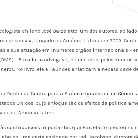
ecologista chileno José Barzelatto, um dos autores, ao lad
m consenso», lançado na América Latina em 2005. Conhe
s e sua atuação em inúmeros órgãos internacionais – ent
MS) – Barzelatto advogava, há décadas, pelos direitos se
neros. No livro, ele e Faúndes enfatizam a necessidade
ho Diretor do
Centro para a Saúde e Igualdade de Gênero
ados Unidos, cujo enfoque são os efeitos da política amer
sia e da América Latina.
s contribuições importantes que Barzelatto prestou no 
 abaixo uma carta assinada por Jodi Jacobson, diretora 