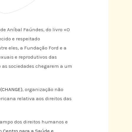
o de Aníbal Faúndes, do livro «O
cido e respeitado
re eles, a Fundação Ford e a
xuais e reprodutivos das
 de as sociedades chegarem a um
s (CHANGE)
, organização não
icana relativa aos direitos das
campo dos direitos humanos e
do
Centro para a Saúde e