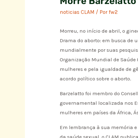
Morre Barzelatto
noticias CLAM
/ Por
fw2
Morreu, no início de abril, o gin
Drama do aborto: em busca de u
mundialmente por suas pesquisa
Organização Mundial de Saúde (O
mulheres e pela igualdade de gê
acordo político sobre o aborto.
Barzelatto foi membro do Consel
governamental localizada nos Est
mulheres em países da África, Á
Em lembrança à sua memória e à
da saúde sexual, o CLAM publica