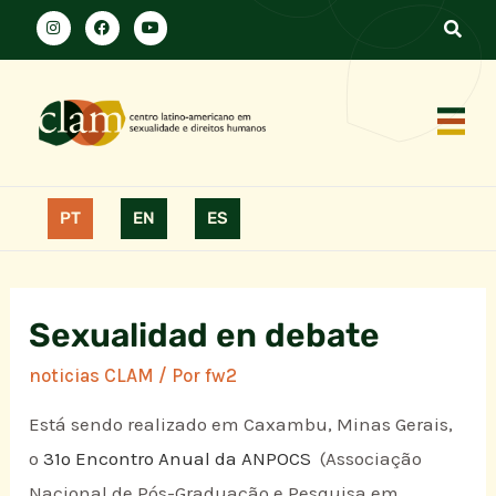
PT
EN
ES
Sexualidad en debate
noticias CLAM
/ Por
fw2
Está sendo realizado em Caxambu, Minas Gerais,
o
31º Encontro Anual da ANPOCS
(Associação
Nacional de Pós-Graduação e Pesquisa em