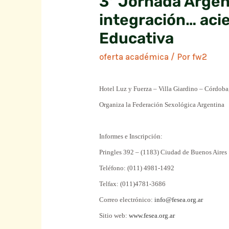
3ª Jornada Argent
integración… acie
Educativa
oferta académica
/ Por
fw2
Hotel Luz y Fuerza – Villa Giardino – Córdoba
Organiza la Federación Sexológica Argentina
Informes e Inscripción:
Pringles 392 – (1183) Ciudad de Buenos Aires
Teléfono: (011) 4981-1492
Telfax: (011)4781-3686
Correo electrónico:
info@fesea.org.ar
Sitio web:
www.fesea.org.ar