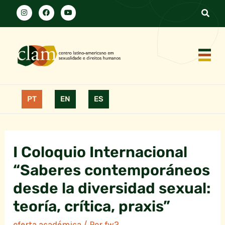
PT
EN
ES
I Coloquio Internacional
“Saberes contemporáneos
desde la diversidad sexual:
teoría, crítica, praxis”
oferta académica
/ Por
fw2