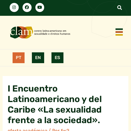
PT
EN
ES
I Encuentro
Latinoamericano y del
Caribe «La sexualidad
frente a la sociedad».
oferta académica
/ Por
fw2