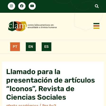
PT
EN
ES
Llamado para la
presentación de artículos
“Iconos”, Revista de
Ciencias Sociales
oferta académica
/ Por
fw2