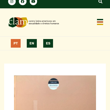
PT
EN
ES