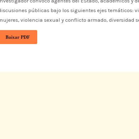
investigador convocó agentes del EStado, académicos y de 
discusiones públicas bajo los siguientes ejes temáticos: v
mujeres, violencia sexual y conflicto armado, diversidad s
Baixar PDF