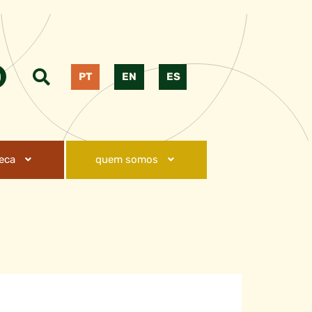
PT
EN
ES
teca
quem somos