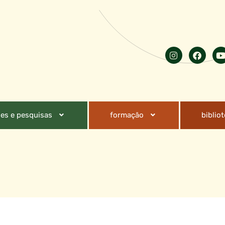
es e pesquisas
formação
biblio