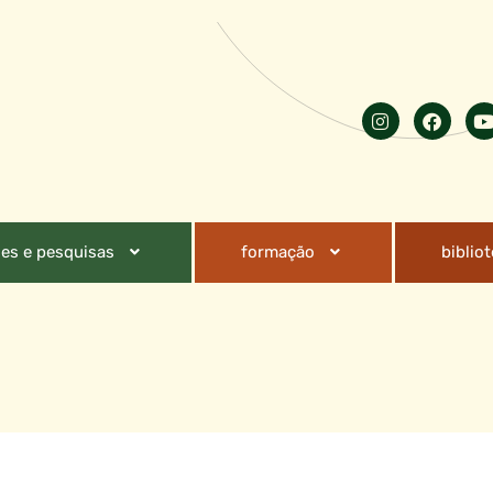
es e pesquisas
formação
biblio