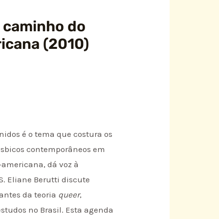
o caminho do
ricana (2010)
idos é o tema que costura os
e lésbicos contemporâneos em
-americana, dá voz à
S. Eliane Berutti discute
vantes da teoria
queer
,
tudos no Brasil. Esta agenda