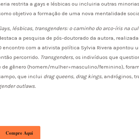
seria restrita a gays e lésbicas ou incluiria outras minoria
como objetivo a formação de uma nova mentalidade socia
Gays, lésbicas, transgenders: o caminho do arco-íris na cu
destaca a pesquisa de pós-doutorado da autora, realizada
O encontro com a ativista política Sylvia Rivera aponto
então percorrido.
Transgenders
, os indivíduos que questi
e de gênero (homem/mulher=masculino/feminino), foram 
campo, que inclui
drag queens
,
drag kings
, andróginos, tr
gender outlaws
.
Compre Aqui