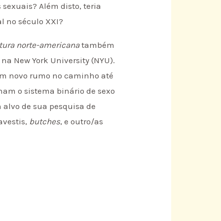
s sexuais? Além disto, teria
l no século XXI?
ltura norte-americana
também
 na New York University (NYU).
u um novo rumo no caminho até
onam o sistema binário de sexo
alvo de sua pesquisa de
avestis,
butches
, e outro/as