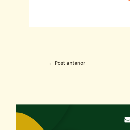
←
Post anterior