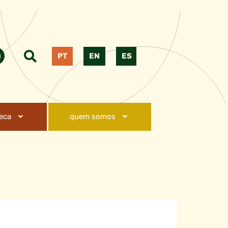
PT
EN
ES
teca
quem somos