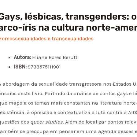
Gays, lésbicas, transgenders: 
arco-íris na cultura norte-ame
Homossexualidades e transexualidades
Autora:
Eliane Bores Berutti
ISBN:
9788575111901
A abordagem da sexualidade transgressora nos Estados Un
ensaios deste livro. Partindo da análise de contos gays 
que mapeia os temas mais constantes na literatura norte
resistência, à opressão e contextualiza a luta contra a AID
questões dos
queer studies
. Além de focalizar pontos rele
também se preocupa em pensar em uma agenda desses es