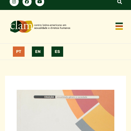
PT
EN
ES