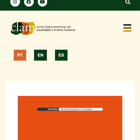
PT
EN
ES