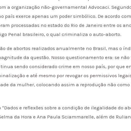
com a organização não-governamental Advocaci. Segundo R
no país exerce apenas um poder simbólico. De acordo com
ram processadas no estado do Rio de Janeiro entre os ano
igo Penal brasileiro, o qual criminaliza o auto-aborto.
o de abortos realizados anualmente no Brasil, mas o índ
magnitude da questão. Nosso questionamento era: se não
tinua sendo considerado crime em nosso país, por que en
inalização e até mesmo por revogar os permissivos legai
lidade da mulher, colocando assim a reprodução não como
“Dados e reflexões sobre a condição de ilegalidade do a
Selma da Hora e Ana Paula Sciammarelle, além de Rulian, 