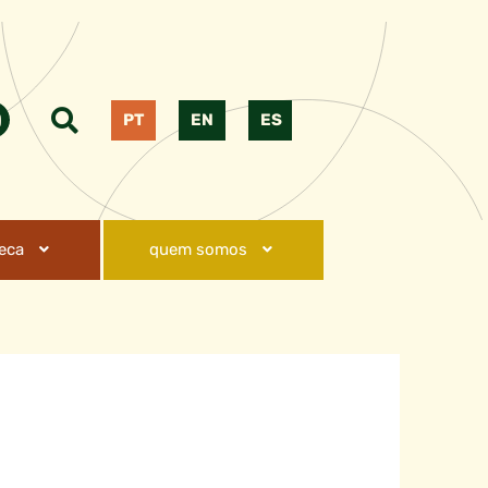
PT
EN
ES
teca
quem somos