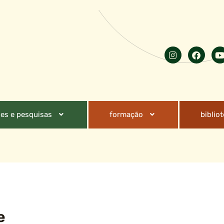
es e pesquisas
formação
biblio
e