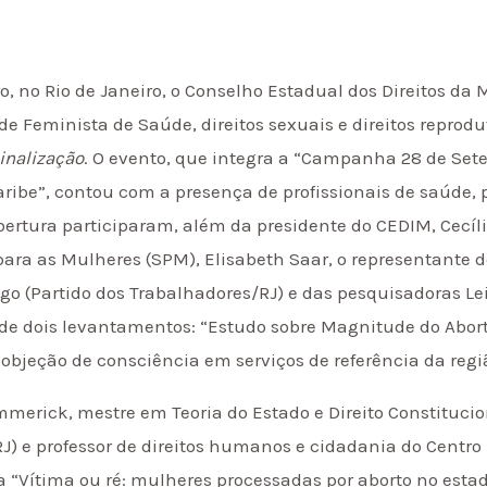
, no Rio de Janeiro, o Conselho Estadual dos Direitos da
ede Feminista de Saúde, direitos sexuais e direitos reprod
inalização
. O evento, que integra a “Campanha 28 de Set
aribe”, contou com a presença de profissionais de saúde, 
bertura participaram, além da presidente do CEDIM, Cecíli
 para as Mulheres (SPM), Elisabeth Saar, o representante 
o (Partido dos Trabalhadores/RJ) e das pesquisadoras Leil
de dois levantamentos: “Estudo sobre Magnitude do Aborto
 objeção de consciência em serviços de referência da regi
merick, mestre em Teoria do Estado e Direito Constitucio
RJ) e professor de direitos humanos e cidadania do Centro
 “Vítima ou ré: mulheres processadas por aborto no estado