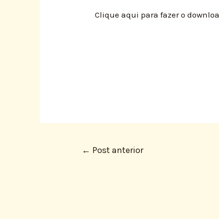
Clique aqui para fazer o downl
←
Post anterior