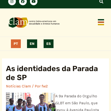
PT
EN
ES
As identidades da Parada
de SP
Notícias Clam
/ Por
fw2
A 9ª Parada do Orgulho
GLBT em São Paulo, que
levou à Avenida Paulista