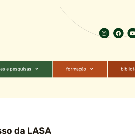
es e pesquisas
formação
biblio
sso da LASA