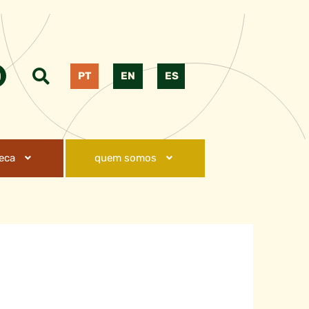
PT
EN
ES
teca
quem somos