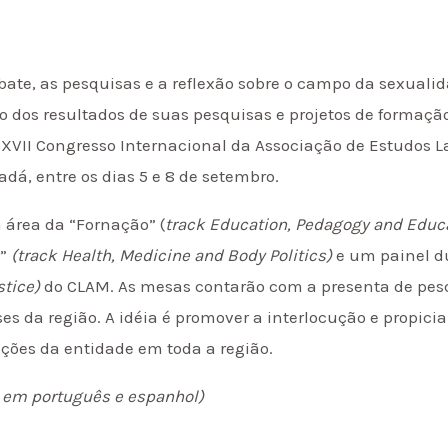
bate, as pesquisas e a reflexão sobre o campo da sexual
ão dos resultados de suas pesquisas e projetos de formaç
XXVII Congresso Internacional da Associação de Estudos 
dá, entre os dias 5 e 8 de setembro.
 área da “Fornação” (
track Education, Pedagogy and Educa
e”
(track Health, Medicine and Body Politics)
e um painel du
stice)
do CLAM. As mesas contarão com a presenta de pes
ses da região. A idéia é promover a interlocução e propici
ções da entidade em toda a região.
s em português e espanhol)