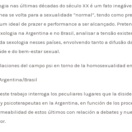
ogia nas últimas décadas do século XX é um fato inegável
nea se volta para a sexualidade “normal”, tendo como p
 um ideal de prazer e performance a ser alcançado. Pret
ologia na Argentina e no Brasil, analisar a tensão exist
da sexologia nesses países, envolvendo tanto a difusão d
úde e do bem-estar sexual.
ulaciones del campo psi en torno de la homosexualidad en
Argentina/Brasil
este trabajo interroga los peculiares lugares que la disi
 y psicoterapeutas en la Argentina, en función de los pr
ermeabilidad de estos últimos con relación a debates y n
or.