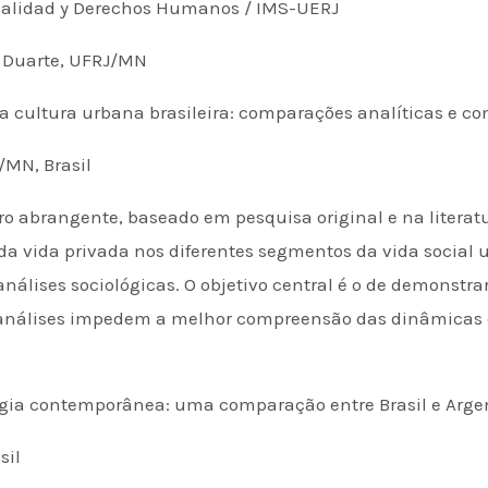
ualidad y Derechos Humanos / IMS-UERJ
s Duarte, UFRJ/MN
na cultura urbana brasileira: comparações analíticas e co
/MN, Brasil
o abrangente, baseado em pesquisa original e na literatu
a vida privada nos diferentes segmentos da vida social ur
nálises sociológicas. O objetivo central é o de demonstr
 análises impedem a melhor compreensão das dinâmicas 
ogia contemporânea: uma comparação entre Brasil e Arge
sil