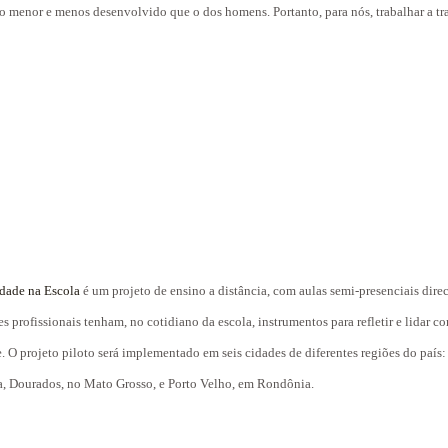
o menor e menos desenvolvido que o dos homens. Portanto, para nós, trabalhar a tr
idade na Escola
é um projeto de ensino a distância, com aulas semi-presenciais dir
tes profissionais tenham, no cotidiano da escola, instrumentos para refletir e lida
e. O projeto piloto será implementado em seis cidades de diferentes regiões do país
ia, Dourados, no Mato Grosso, e Porto Velho, em Rondônia.