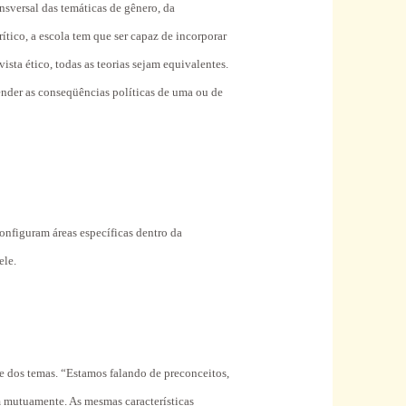
ansversal das temáticas de gênero, da
rítico, a escola tem que ser capaz de incorporar
vista ético, todas as teorias sejam equivalentes.
ender as conseqüências políticas de uma ou de
onfiguram áreas específicas dentro da
ele.
e dos temas. “Estamos falando de preconceitos,
m mutuamente. As mesmas características