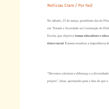
Notícias Clam
/ Por
fw2
No sábado, 25 de março, penúltimo dia do Fór
era “Estado e Sociedade na Construção de Polí
Escola, que objetiva f
ormar educadores e educa
étnico-racial. C
arrara ressaltou a importância d
“Devemos valorizar a diferença e a diversidade
projeto”, disse, apontando para o fato de que o