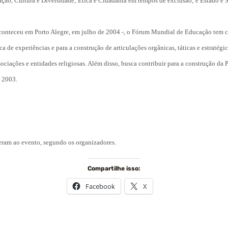
ção, Cultura e Diversidade; Ética e Cidadania em tempos de exclusão; e Estado e S
 aconteceu em Porto Alegre, em julho de 2004 -, o Fórum Mundial de Educação tem 
oca de experiências e para a construção de articulações orgânicas, táticas e estratég
sociações e entidades religiosas. Além disso, busca contribuir para a construção d
m 2003.
eram ao evento, segundo os organizadores.
Compartilhe isso:
Facebook
X