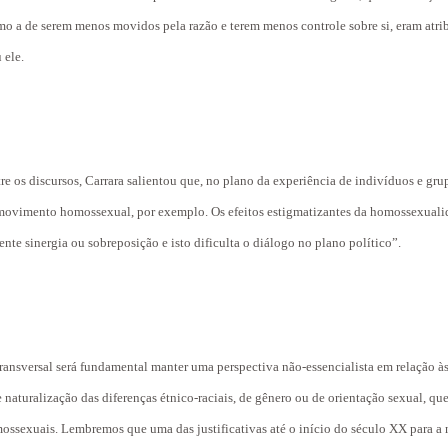
 como a de serem menos movidos pela razão e terem menos controle sobre si, eram at
 ele.
tre os discursos, Carrara salientou que, no plano da experiência de indivíduos e gr
ovimento homossexual, por exemplo. Os efeitos estigmatizantes da homossexualid
te sinergia ou sobreposição e isto dificulta o diálogo no plano político”.
transversal será fundamental manter uma perspectiva não-essencialista em relação às
e naturalização das diferenças étnico-raciais, de gênero ou de orientação sexual, q
mossexuais. Lembremos que uma das justificativas até o início do século XX para a 