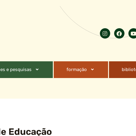
es e pesquisas
formação
biblio
de Educação