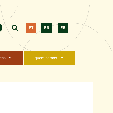
PT
EN
ES
teca
quem somos