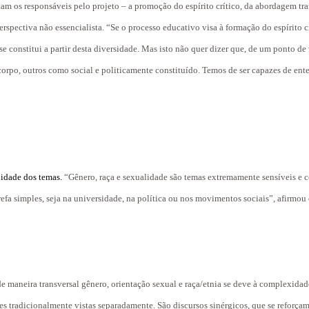
ientam os responsáveis pelo projeto – a promoção do espírito crítico, da abordagem tr
perspectiva não essencialista. “Se o processo educativo visa à formação do espírito c
 se constitui a partir desta diversidade. Mas isto não quer dizer que, de um ponto de 
orpo, outros como social e politicamente constituído. Temos de ser capazes de ent
alidade dos temas.
“Gênero, raça e sexualidade são temas extremamente sensíveis e c
arefa simples, seja na universidade, na política ou nos movimentos sociais”, afirmou 
e maneira transversal gênero, orientação sexual e raça/etnia se deve à complexidad
es tradicionalmente vistas separadamente. São discursos sinérgicos, que se reforça