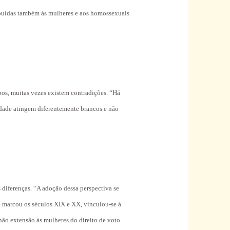
ribuídas também às mulheres e aos homossexuais
upos, muitas vezes existem contradições. “Há
ade atingem diferentemente brancos e não
 diferenças. “A adoção dessa perspectiva se
ue marcou os séculos XIX e XX, vinculou-se à
não extensão às mulheres do direito de voto