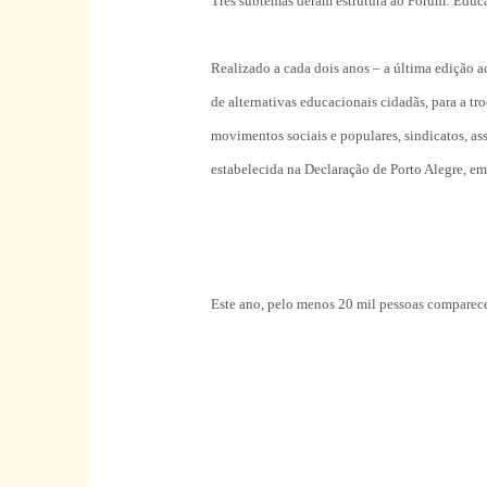
Três subtemas deram estrutura ao Fórum: Educa
Realizado a cada dois anos – a última edição
de alternativas educacionais cidadãs, para a tr
movimentos sociais e populares, sindicatos, as
estabelecida na Declaração de Porto Alegre, e
Este ano, pelo menos 20 mil pessoas comparec