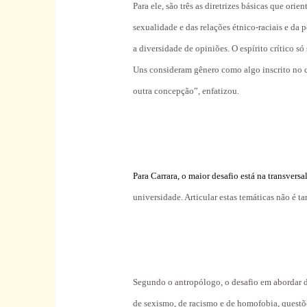
Para ele, são três as diretrizes básicas que or
sexualidade e das relações étnico-raciais e da 
a diversidade de opiniões. O espírito crítico só
Uns consideram gênero como algo inscrito no c
outra concepção”, enfatizou.
Para Carrara, o maior desafio está na transvers
universidade. Articular estas temáticas não é t
Segundo o antropólogo, o desafio em abordar d
de sexismo, de racismo e de homofobia, questõ