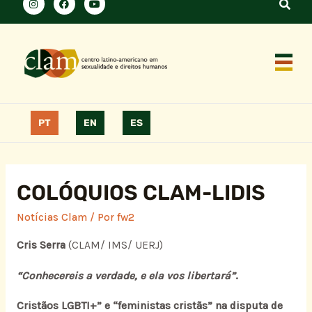
PT
EN
ES
COLÓQUIOS CLAM-LIDIS
Notícias Clam
/ Por
fw2
Cris Serra
(CLAM/ IMS/ UERJ)
“
Conhecereis a verdade, e ela vos libertará”
.
Cristãos LGBTI+” e “feministas cristãs” na disputa de